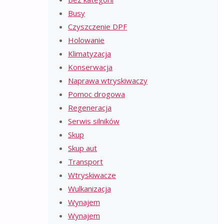
Busy
Czyszczenie DPF
Holowanie
Klimatyzacja
Konserwacja
Naprawa wtryskiwaczy
Pomoc drogowa
Regeneracja
Serwis silników
Skup
Skup aut
Transport
Wtryskiwacze
Wulkanizacja
Wynajem
Wynajem