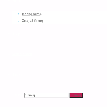
Firmy
Dodaj firmę
Znajdź firmę
Blog
Współpraca
Szukaj
Szukaj:
Szukaj