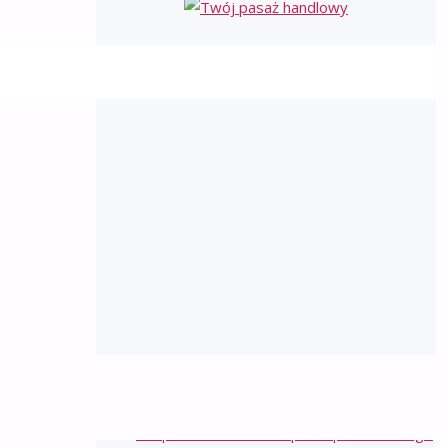
NAJNOWSZE WPISY
Trwałość dróg z kruszywa a komfort i
bezpieczeństwo transportu pasażerskiego