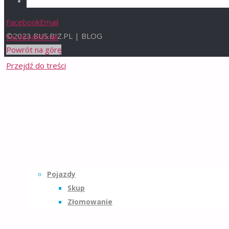
Polityka plików cookies
-
Facebook
Email
©2023 BUS.BIZ.PL | BLOG
Facebook
Email
Powrót na górę
Przejdź do treści
Strona główna
Partnerzy
Pojazdy
Skup
Złomowanie