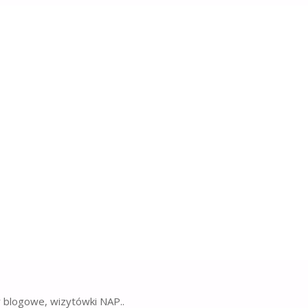
 na miejscu
t pojazdu z nawierzchnią, ale również kluczowym składni
e opony mogą wydłużyć …
 miejscu"
y blogowe, wizytówki NAP..