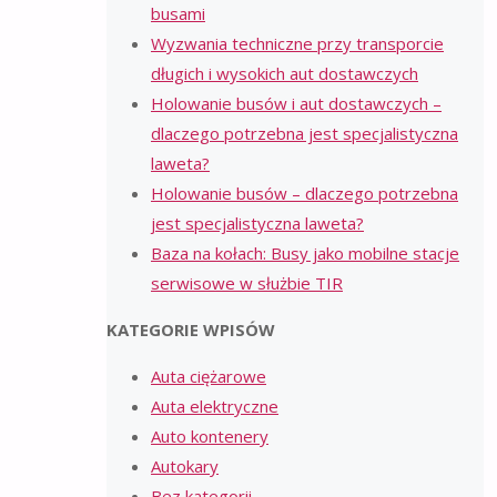
busami
Wyzwania techniczne przy transporcie
długich i wysokich aut dostawczych
Holowanie busów i aut dostawczych –
dlaczego potrzebna jest specjalistyczna
laweta?
Holowanie busów – dlaczego potrzebna
jest specjalistyczna laweta?
Baza na kołach: Busy jako mobilne stacje
serwisowe w służbie TIR
KATEGORIE WPISÓW
Auta ciężarowe
Auta elektryczne
Auto kontenery
Autokary
Bez kategorii