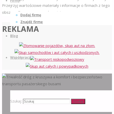
Firmy
Przejrzyj wartościowe materiały i informacje o firmach z tego
obszaru. Zapraszamy serdecznie!
Dodaj firmę
Znajdź firmę
REKLAMA
Blog
Współpraca
Szukaj
Szukaj:
Szukaj