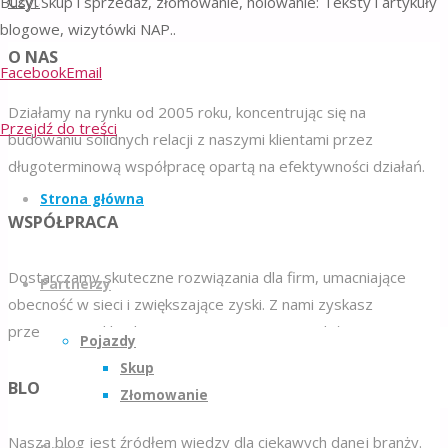
Czytaj więcej >
Busy: Skup i sprzedaż, złomowanie, holowanie: Teksty i artykuły
blogowe, wizytówki NAP..
O NAS
Facebook
Email
Działamy na rynku od 2005 roku, koncentrując się na
Przejdź do treści
budowaniu solidnych relacji z naszymi klientami przez
długoterminową współpracę opartą na efektywności działań.
Strona główna
WSPÓŁPRACA
Dostarczamy skuteczne rozwiązania dla firm, umacniające
Partnerzy
obecność w sieci i zwiększające zyski. Z nami zyskasz
przewagę nad konkurencją i poprawisz sprzedaż.
Pojazdy
Skup
BLOG
Złomowanie
Nasza blog jest źródłem wiedzy dla ciekawych danej branży.