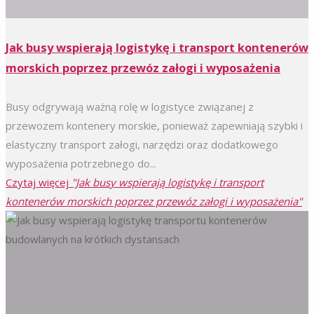
Jak busy wspierają logistykę i transport kontenerów
morskich poprzez przewóz załogi i wyposażenia
Busy odgrywają ważną rolę w logistyce związanej z
przewozem kontenery morskie, ponieważ zapewniają szybki i
elastyczny transport załogi, narzędzi oraz dodatkowego
wyposażenia potrzebnego do...
Czytaj więcej
"Jak busy wspierają logistykę i transport
kontenerów morskich poprzez przewóz załogi i wyposażenia"