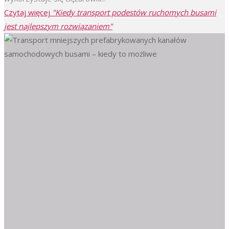
Czytaj więcej
"Kiedy transport podestów ruchomych busami
jest najlepszym rozwiązaniem"