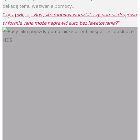
dekadę temu wezwanie pomocy...
Czytaj więcej
"Bus jako mobilny warsztat: czy pomoc drogowa
w formie vana może naprawić auto bez lawetowania?"