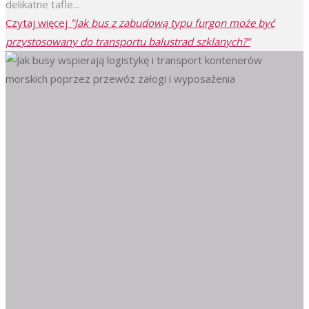
delikatne tafle...
Czytaj więcej
"Jak bus z zabudową typu furgon może być
przystosowany do transportu balustrad szklanych?"