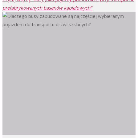
prefabrykowanych basenów kąpielowych"