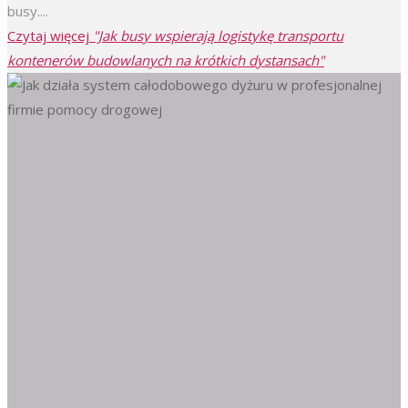
busy....
Czytaj więcej
"Jak busy wspierają logistykę transportu
kontenerów budowlanych na krótkich dystansach"