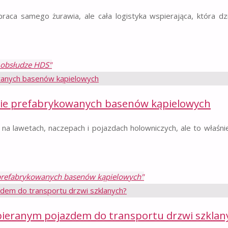
praca samego żurawia, ale cała logistyka wspierająca, która dzi
i obsłudze HDS"
cie prefabrykowanych basenów kąpielowych
 na lawetach, naczepach i pojazdach holowniczych, ale to właśn
 prefabrykowanych basenów kąpielowych"
bieranym pojazdem do transportu drzwi szklan