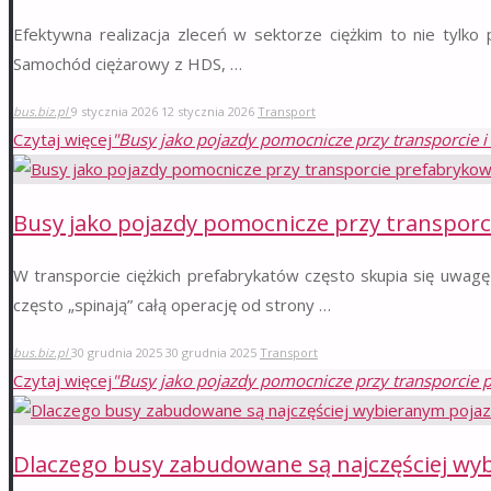
Efektywna realizacja zleceń w sektorze ciężkim to nie tylko 
Samochód ciężarowy z HDS, …
bus.biz.pl
9 stycznia 2026
12 stycznia 2026
Transport
Czytaj więcej
"Busy jako pojazdy pomocnicze przy transporcie 
Busy jako pojazdy pomocnicze przy transpor
W transporcie ciężkich prefabrykatów często skupia się uwagę
często „spinają” całą operację od strony …
bus.biz.pl
30 grudnia 2025
30 grudnia 2025
Transport
Czytaj więcej
"Busy jako pojazdy pomocnicze przy transporcie
Dlaczego busy zabudowane są najczęściej wy