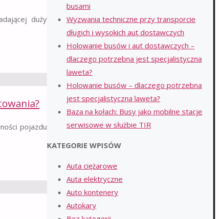
busami
adającej duży
Wyzwania techniczne przy transporcie
długich i wysokich aut dostawczych
Holowanie busów i aut dostawczych –
dlaczego potrzebna jest specjalistyczna
laweta?
Holowanie busów – dlaczego potrzebna
jest specjalistyczna laweta?
towania?
Baza na kołach: Busy jako mobilne stacje
serwisowe w służbie TIR
ności pojazdu
KATEGORIE WPISÓW
Auta ciężarowe
Auta elektryczne
Auto kontenery
Autokary
Bez kategorii