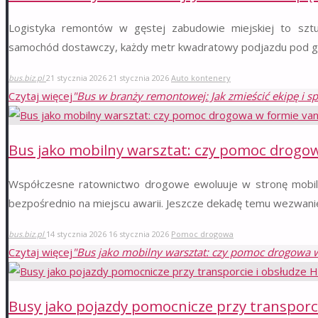
Logistyka remontów w gęstej zabudowie miejskiej to sztu
samochód dostawczy, każdy metr kwadratowy podjazdu pod g
bus.biz.pl
21 stycznia 2026
21 stycznia 2026
Auto kontenery
Czytaj więcej
"Bus w branży remontowej: Jak zmieścić ekipę i spr
Bus jako mobilny warsztat: czy pomoc drogo
Współczesne ratownictwo drogowe ewoluuje w stronę mobilne
bezpośrednio na miejscu awarii. Jeszcze dekadę temu wezwa
bus.biz.pl
14 stycznia 2026
16 stycznia 2026
Pomoc drogowa
Czytaj więcej
"Bus jako mobilny warsztat: czy pomoc drogowa 
Busy jako pojazdy pomocnicze przy transporc