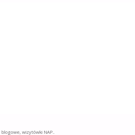
eczeństwo transportu pasażerskiego busami
rcie pasażerskim to wyzwanie, które w dużej mierze opiera s
…
ństwo transportu pasażerskiego busami"
y blogowe, wizytówki NAP..