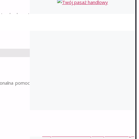
standardy aut
jonalna pomoc
NAJNOWSZE WPISY
Trwałość dróg z kruszywa a komfort i
bezpieczeństwo transportu pasażerskiego