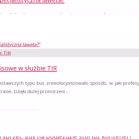
ów, których masa oraz gabaryty znacznie wykraczają poza 
alistyczna laweta?"
isowe w służbie TIR
awczych typu bus zrewolucjonizowało sposób, w jaki profes
asie. Dzięki dużej przestrzeni …
we w służbie TIR"
 sprzęt, gdy na podjeździe stoi już kontener?