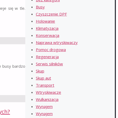
Busy
eje się w tle.
Czyszczenie DPF
Holowanie
Klimatyzacja
Konserwacja
Naprawa wtryskiwaczy
Pomoc drogowa
Regeneracja
Serwis silników
ie busy bardzo
Skup
Skup aut
Transport
Wtryskiwacze
Wulkanizacja
Wynajem
ych?
Wynajem