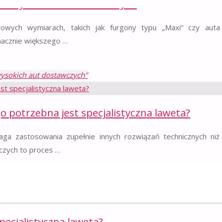
h i wysokich aut dostawczych
owych wymiarach, takich jak furgony typu „Maxi” czy aut
nacznie większego …
wysokich aut dostawczych"
 potrzebna jest specjalistyczna laweta?
a zastosowania zupełnie innych rozwiązań technicznych ni
czych to proces …
trzebna jest specjalistyczna laweta?"
ecjalistyczna laweta?