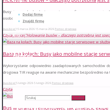
Firmy
Busy i samochody dostawcze to specyficzna grupa pojazd
Dodaj firmę
osobowych. Gdy dochodzi do awarii pojazdu typu Mercedes …
Znajdź firmę
bus.biz.pl
15 marca 2026
15 marca 2026
Pomoc drogowa
Blog
Czytaj więcej
"Holowanie busów – dlaczego potrzebna jest specj
Baza na kołach: Busy jako mobilne stacje serw
Współpraca
Wykorzystanie odpowiednio zaadaptowanych samochodów dost
drogowa TIR reaguje na awarie mechaniczne bezpośrednio na tr
Szukaj
bus.biz.pl
5 lutego 2026
5 lutego 2026
Pomoc drogowa
Czytaj więcej
"Baza na kołach: Busy jako mobilne stacje serwiso
Szukaj:
Szukaj
Bus w branży remontowej: Jak zmieścić ekipę i