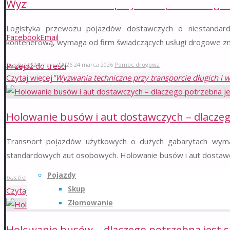
Wyzwania techniczne przy transporcie długic
Logistyka przewozu pojazdów dostawczych o niestandard
Facebook
Email
kontenerową, wymaga od firm świadczących usługi drogowe z
Przejdź do treści
bus.biz.pl
24 marca 2026
24 marca 2026
Pomoc drogowa
Czytaj więcej
"Wyzwania techniczne przy transporcie długich i 
Strona główna
Holowanie busów i aut dostawczych – dlaczego
Transport pojazdów użytkowych o dużych gabarytach wymag
Partnerzy
standardowych aut osobowych. Holowanie busów i aut dostaw
Pojazdy
bus.biz.pl
16 marca 2026
16 marca 2026
Pomoc drogowa
Skup
Czytaj więcej
"Holowanie busów i aut dostawczych – dlaczego po
Złomowanie
Holowanie busów – dlaczego potrzebna jest sp